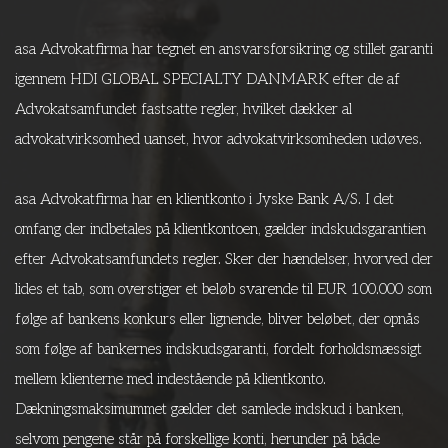
asa Advokatfirma har tegnet en ansvarsforsikring og stillet garanti
igennem HDI GLOBAL SPECIALTY DANMARK efter de af
Advokatsamfundet fastsatte regler, hvilket dækker al
advokatvirksomhed uanset, hvor advokatvirksomheden udøves.
asa Advokatfirma har en klientkonto i Jyske Bank A/S. I det
omfang der indbetales på klientkontoen, gælder indskudsgarantien
efter Advokatsamfundets regler. Sker der hændelser, hvorved der
lides et tab, som overstiger et beløb svarende til EUR 100.000 som
følge af bankens konkurs eller lignende, bliver beløbet, der opnås
som følge af bankernes indskudsgaranti, fordelt forholdsmæssigt
mellem klienterne med indestående på klientkonto.
Dækningsmaksimummet gælder det samlede indskud i banken,
selvom pengene står på forskellige konti, herunder på både