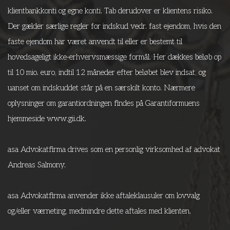
klientbankkonti og egne konti. Tab derudover er klientens risiko.
Der gælder særlige regler for indskud vedr. fast ejendom, hvis den
faste ejendom har været anvendt til eller er bestemt til
hovedsageligt ikke-erhvervsmæssige formål. Her dækkes beløb op
til 10 mio. euro, indtil 12 måneder efter beløbet blev indsat, og
uanset om indskuddet står på en særskilt konto. Nærmere
oplysninger om garantiordningen findes på Garantiformuens
hjemmeside www.gii.dk.
asa Advokatfirma drives som en personlig virksomhed af advokat
Andreas Salmony.
asa Advokatfirma anvender ikke aftaleklausuler om lovvalg
og/eller værneting, medmindre dette aftales med klienten.